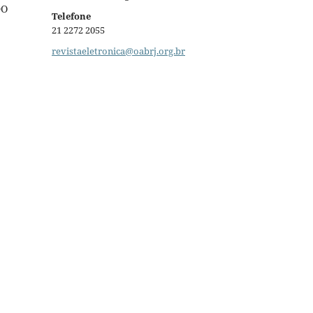
DO
Telefone
21 2272 2055
revistaeletronica@oabrj.org.br